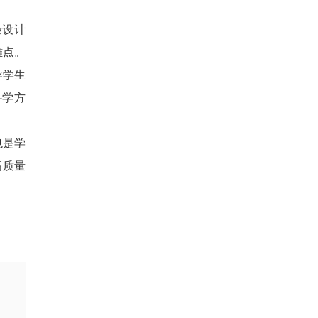
验设计
难点。
导学生
科学方
也是学
高质量